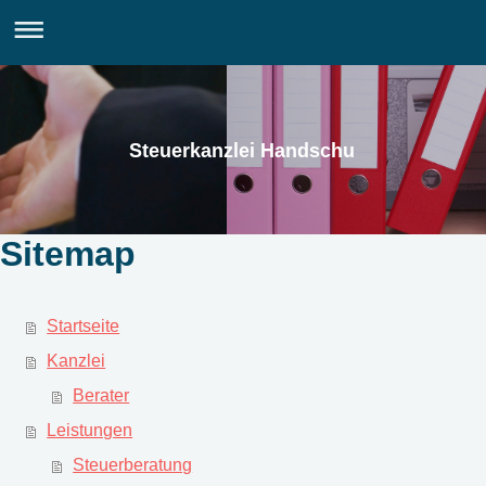
Steuerkanzlei Handschu
Sitemap
Startseite
Kanzlei
Berater
Leistungen
Steuerberatung